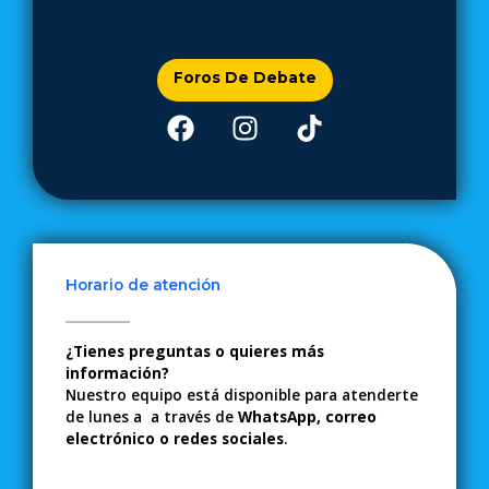
Foros De Debate
F
I
T
a
n
i
c
s
k
e
t
t
b
a
o
o
g
k
o
r
Horario de atención
k
a
m
¿Tienes preguntas o quieres más
información?
Nuestro equipo está disponible para atenderte
de lunes a a través de
WhatsApp, correo
electrónico o redes sociales
.