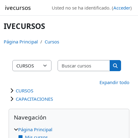
Salta al contenido principal
ivecursos
Usted no se ha identificado. (
Acceder
)
IVECURSOS
Página Principal
Cursos
Buscar curso
Categorías
Buscar cur
Expandir todo
CURSOS
CAPACITACIONES
Bloques
Salta Navegación
Navegación
Página Principal
Mis cursos